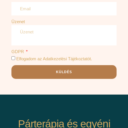
Üzenet
GDPR
Elfogadom az Adatkezelési Tájékoztatót.
KÜLDÉS
Párterápia és egyéni