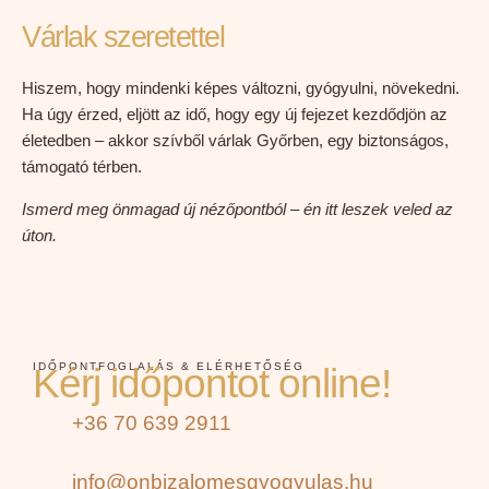
Várlak szeretettel
Hiszem, hogy mindenki képes változni, gyógyulni, növekedni.
Ha úgy érzed, eljött az idő, hogy egy új fejezet kezdődjön az
életedben – akkor szívből várlak Győrben, egy biztonságos,
támogató térben.
Ismerd meg önmagad új nézőpontból – én itt leszek veled az
úton.
IDŐPONTFOGLALÁS & ELÉRHETŐSÉG
Kérj időpontot online!
+36 70 639 2911
info@onbizalomesgyogyulas.hu