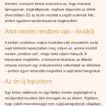
éreztem, mennyire fontos számomra az, hogy másokat
támogassak, meghallgassak, segítsek eligazodni az életük
útvesztőiben. Ez az érzés vezetett a segítő szakmák felé,
amikor egyetemi tanulmányaimat megkezdtem.
Ahol minden rendben van – kívülről
A kisfiam születése, majd a munkába való visszatérés során
saját bőrömön tapasztaltam meg, milyen az, amikor kívülről
minden „rendben van”, mégis belül valami hiányzik. A
folyamatos megfelelés, a környezet elvárásai, az állandó
rohanás könnyen egy mókuskerékké változtatják az életünket
– amiben egyre nehezebb meghallani a saját belső hangunkat.
Az én új fejezetem
Egy fontos találkozás és egy hiteles mentor segítségével új
nézőpontból kezdtem látni önmagam és az életem. Rájöttem,
hogy valódi önazonosságot nem a jogi paragrafusok világában