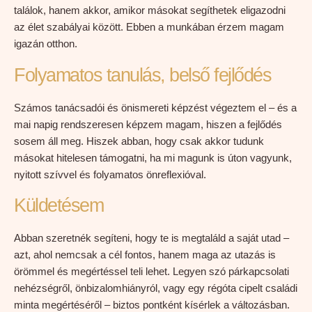
találok, hanem akkor, amikor másokat segíthetek eligazodni
az élet szabályai között. Ebben a munkában érzem magam
igazán otthon.
Folyamatos tanulás, belső fejlődés
Számos tanácsadói és önismereti képzést végeztem el – és a
mai napig rendszeresen képzem magam, hiszen a fejlődés
sosem áll meg. Hiszek abban, hogy csak akkor tudunk
másokat hitelesen támogatni, ha mi magunk is úton vagyunk,
nyitott szívvel és folyamatos önreflexióval.
Küldetésem
Abban szeretnék segíteni, hogy te is megtaláld a saját utad –
azt, ahol nemcsak a cél fontos, hanem maga az utazás is
örömmel és megértéssel teli lehet. Legyen szó párkapcsolati
nehézségről, önbizalomhiányról, vagy egy régóta cipelt családi
minta megértéséről – biztos pontként kísérlek a változásban.